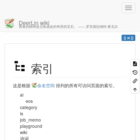
DeerLin wiki
青春的精神是点铁成金的奇异的宝石。 —— 罗宾德拉纳特·泰戈尔
您的足迹
ai
索引
这是根据
命名空间
排列的所有可访问页面的索引。
ai
eos
category
is
job_memo
playground
wiki
诗词