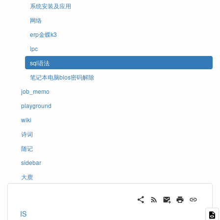
系统安装及应用
网络
erp金蝶k3
ipc
sql语法
笔记本电脑bios密码解除
job_memo
playground
wiki
诗词
随记
sidebar
大鹿
IS