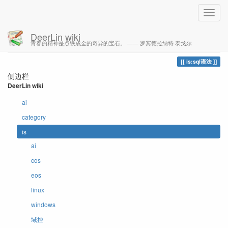
DeerLin wiki
青春的精神是点铁成金的奇异的宝石。 —— 罗宾德拉纳特·泰戈尔
您的足迹
sql语法
is:sql语法
侧边栏
DeerLin wiki
ai
category
is
ai
cos
eos
linux
windows
域控