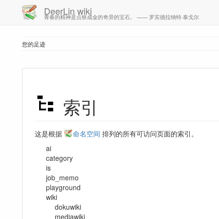
DeerLin wiki
青春的精神是点铁成金的奇异的宝石。 —— 罗宾德拉纳特·泰戈尔
您的足迹
索引
这是根据
命名空间
排列的所有可访问页面的索引。
ai
category
is
job_memo
playground
wiki
dokuwiki
mediawiki