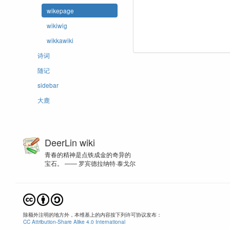
wikepage
wikiwig
wikkawiki
诗词
随记
sidebar
大鹿
DeerLin wiki
青春的精神是点铁成金的奇异的
宝石。 —— 罗宾德拉纳特·泰戈尔
除额外注明的地方外，本维基上的内容按下列许可协议发布：
CC Attribution-Share Alike 4.0 International