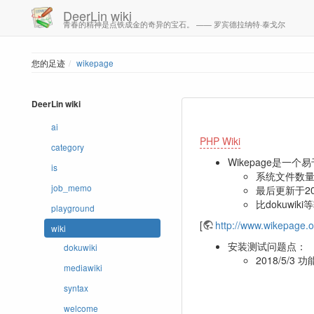
DeerLin wiki
青春的精神是点铁成金的奇异的宝石。 —— 罗宾德拉纳特·泰戈尔
您的足迹
wikepage
DeerLin wiki
ai
PHP Wiki
category
Wikepage是一
is
系统文件数量
job_memo
最后更新于20
比dokuwik
playground
[
http://www.wikepage.o
wiki
安装测试问题点：
dokuwiki
2018/5/
mediawiki
syntax
welcome