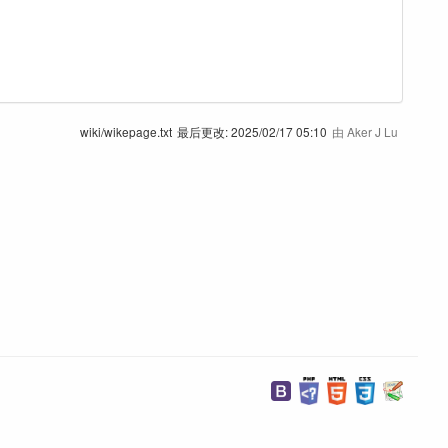
wiki/wikepage.txt
最后更改:
2025/02/17 05:10
由
Aker J Lu