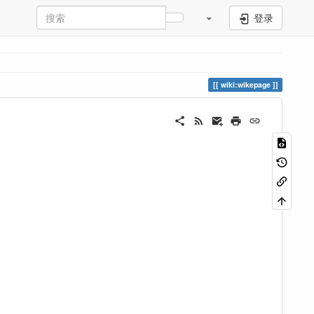
登录
wiki:wikepage