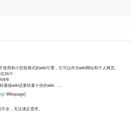
个易于使用和小型双模式的wiki引擎，它可以作为wiki网站和个人网页。
仅36个
08年
i等轻量级wiki还要轻量十倍的wiki……
rg/
Wikepage]
3 功能不全，无法满足需求。