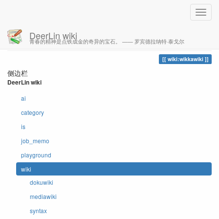
DeerLin wiki
青春的精神是点铁成金的奇异的宝石。 —— 罗宾德拉纳特·泰戈尔
您的足迹
wikkawiki
wiki:wikkawiki
侧边栏
DeerLin wiki
ai
category
is
job_memo
playground
wiki
dokuwiki
mediawiki
syntax